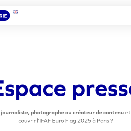
RIE
E
s
p
a
c
e
p
r
e
s
s
journaliste, photographe ou créateur de contenu
et
couvrir l’IFAF Euro Flag 2025 à Paris ?