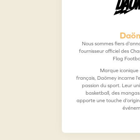
Daö
Nous sommes fiers d’ann
fournisseur officiel des C
Flag Footba
Marque iconique 
français,
Daömey
incarne l’e
passion du sport. Leur uni
basketball, des mangas 
apporte une touche d’origina
événem