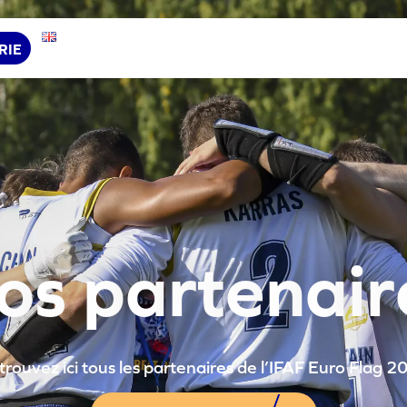
RIE
o
s
p
a
r
t
e
n
a
i
r
trouvez ici tous les partenaires de l’IFAF Euro Flag 2