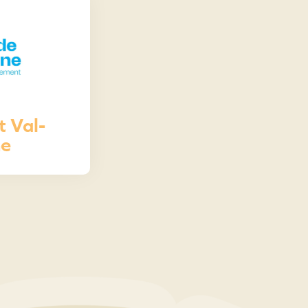
 Val-
ne