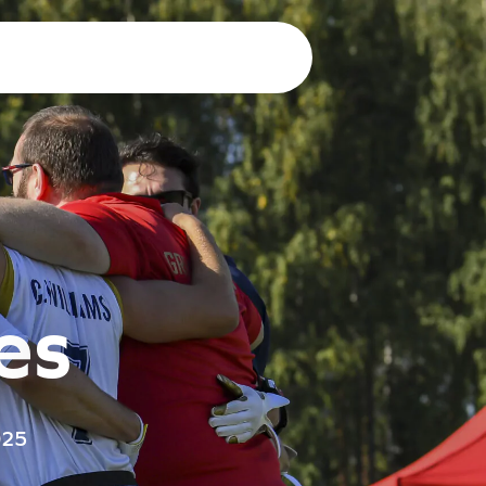
e
s
025