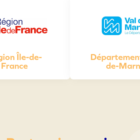
ion Île-de-
Département
France
de-Mar