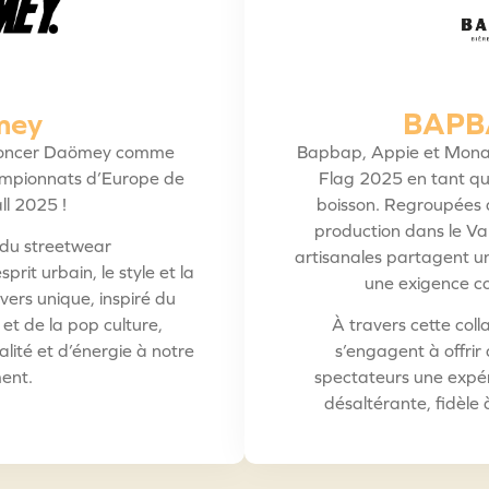
mey
BAPB
oncer
Daömey
comme
Bapbap, Appie et Mona
hampionnats d’Europe de
Flag 2025 en tant que
ll 2025 !
boisson. Regroupées 
production dans le Val
du streetwear
artisanales partagent un
sprit urbain, le style et la
une exigence c
vers unique, inspiré du
et de la pop culture,
À travers cette col
lité et d’énergie à notre
s’engagent à offrir
ent.
spectateurs une expéri
désaltérante, fidèle à