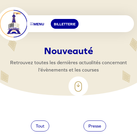
MENU
BILLETTERIE
N
o
u
v
e
a
u
t
é
Retrouvez toutes les dernières actualités concernant
l’évènements et les courses
Tout
Nouveauté
Presse